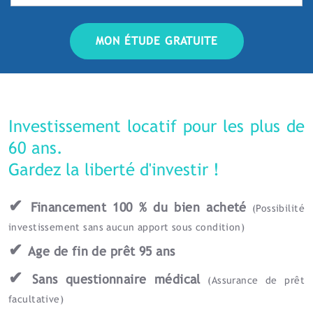
MON ÉTUDE GRATUITE
Investissement locatif pour les plus de
60 ans.
Gardez la liberté d'investir !
✔
Financement 100 % du bien acheté
(Possibilité
investissement sans aucun apport sous condition)
✔
Age de fin de prêt 95 ans
✔
Sans questionnaire médical
(Assurance de prêt
facultative)